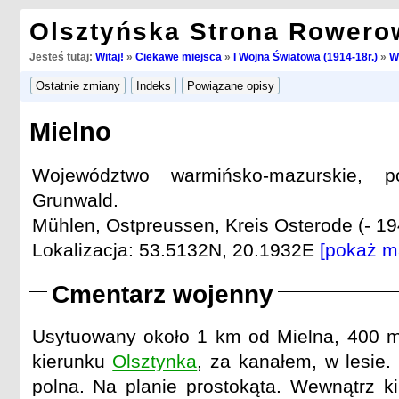
Olsztyńska Strona Rowero
Jesteś tutaj:
Witaj!
»
Ciekawe miejsca
»
I Wojna Światowa (1914-18r.)
»
W
Mielno
Województwo warmińsko-mazurskie, po
Grunwald.
Mühlen, Ostpreussen, Kreis Osterode (- 19
Lokalizacja: 53.5132N, 20.1932E
[pokaż m
Cmentarz wojenny
Usytuowany około 1 km od Mielna, 400 m
kierunku
Olsztynka
, za kanałem, w lesie.
polna. Na planie prostokąta. Wewnątrz ki