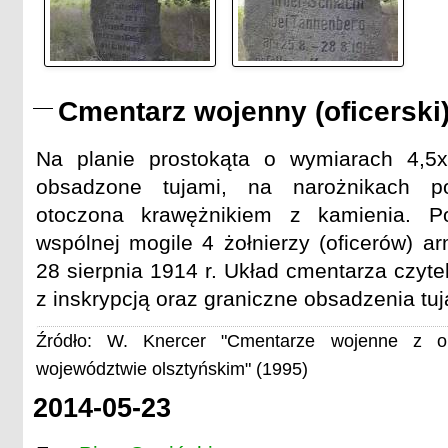
Cmentarz wojenny (oficerski
Na planie prostokąta o wymiarach 4,5x
obsadzone tujami, na narożnikach p
otoczona krawężnikiem z kamienia. P
wspólnej mogile 4 żołnierzy (oficerów) ar
28 sierpnia 1914 r. Układ cmentarza czyte
z inskrypcją oraz graniczne obsadzenia tuj
Źródło: W. Knercer "Cmentarze wojenne z o
województwie olsztyńskim" (1995)
2014-05-23