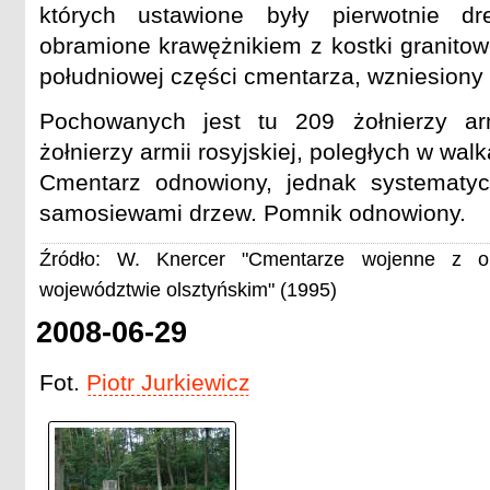
których ustawione były pierwotnie dr
obramione krawężnikiem z kostki granito
południowej części cmentarza, wzniesiony
Pochowanych jest tu 209 żołnierzy ar
żołnierzy armii rosyjskiej, poległych w wal
Cmentarz odnowiony, jednak systematyc
samosiewami drzew. Pomnik odnowiony.
Źródło: W. Knercer "Cmentarze wojenne z o
województwie olsztyńskim" (1995)
2008-06-29
Fot.
Piotr Jurkiewicz