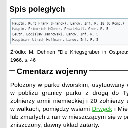
Spis poległych
Hauptm. Kurt Frank (Franck), Landw. Inf. R. 18 (6 Komp.)

Hauptm. Friedrich Hübner, Ersatzbatl. Gren. R. 5

Leutn. Bogislaw Jamrowski, Landw. Inf. R. 5

Hauptmann Ulrich Hoffmann, Landw. Inf. R. 5
Źródło: M. Dehnen "Die Kriegsgräber in Ostpre
1966, s. 46
Cmentarz wojenny
Położony w parku dworskim, usytuowany w
w pobliżu granicy parku z drogą do 
żołnierzy armii niemieckiej i 20 żołnierzy 
w walkach, pomiędzy wsiami
Drwęck
i Mie
lub zmarłych z ran w mieszczącym się w p
zniszczony, dawny układ zatarty.