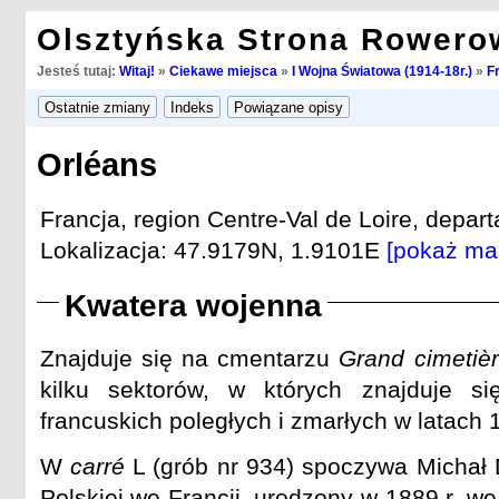
Olsztyńska Strona Rowero
Jesteś tutaj:
Witaj!
»
Ciekawe miejsca
»
I Wojna Światowa (1914-18r.)
»
F
Orléans
Francja, region Centre-Val de Loire, depart
Lokalizacja: 47.9179N, 1.9101E
[pokaż ma
Kwatera wojenna
Znajduje się na cmentarzu
Grand cimetièr
kilku sektorów, w których znajduje s
francuskich poległych i zmarłych w latach
W
carré
L (grób nr 934) spoczywa Michał 
Polskiej we Francji, urodzony w 1889 r. w