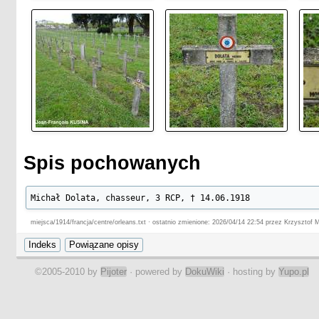
Spis pochowanych
Michał Dolata, chasseur, 3 RCP, † 14.06.1918
miejsca/1914/francja/centre/orleans.txt · ostatnio zmienione: 2026/04/14 22:54 przez Krzysztof 
©2005-2010 by
Pijoter
· powered by
DokuWiki
· hosting by
Yupo.pl