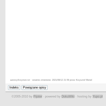
autorzy/krzymen.txt · ostatnio zmienione: 2021/06/12 21:59 przez Krzysztof Menel
©2005-2010 by
Pijoter
· powered by
DokuWiki
· hosting by
Yupo.pl