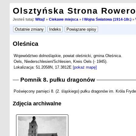
Olsztyńska Strona Rower
Jesteś tutaj:
Witaj!
»
Ciekawe miejsca
»
I Wojna Światowa (1914-18r.)
»
Oleśnica
Województwo dolnośląskie, powiat oleśnicki, gmina Oleśnica.
Oels, Niederschlesien/Schlesien, Kreis Oels (- 1945).
Lokalizacja: 51.2058N, 17.3812E
[pokaż mapę]
Pomnik 8. pułku dragonów
Poświęcony pamięci 8. (2. śląskiego) pułku dragonów im. Króla Fryder
Zdjęcia archiwalne