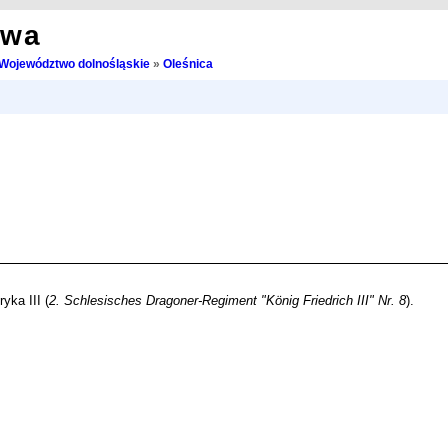
owa
Województwo dolnośląskie
»
Oleśnica
yka III (
2. Schlesisches Dragoner-Regiment "König Friedrich III" Nr. 8
).