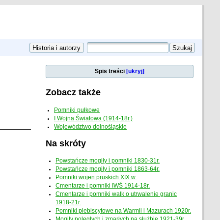
Spis treści
[ukryj]
Zobacz także
Pomniki pułkowe
I Wojna Światowa (1914-18r.)
Województwo dolnośląskie
Na skróty
Powstańcze mogiły i pomniki 1830-31r.
Powstańcze mogiły i pomniki 1863-64r.
Pomniki wojen pruskich XIX w.
Cmentarze i pomniki IWŚ 1914-18r.
Cmentarze i pomniki walk o utrwalenie granic
1918-21r.
Pomniki plebiscytowe na Warmii i Mazurach 1920r.
Mogiły poległych i zmarłych na służbie 1921-39r.