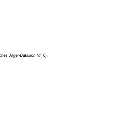
ches Jäger-Bataillon Nr. 6
).