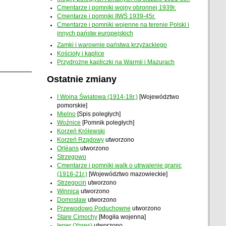
Cmentarze i pomniki wojny obronnej 1939r.
Cmentarze i pomniki IIWŚ 1939-45r.
Cmentarze i pomniki wojenne na terenie Polski i
innych państw europejskich
Zamki i warownie państwa krzyżackiego
Kościoły i kaplice
Przydrożne kapliczki na Warmii i Mazurach
Ostatnie zmiany
I Wojna Światowa (1914-18r.)
[Województwo
pomorskie]
Mielno
[Spis poległych]
Woźnice
[Pomnik poległych]
Korzeń Królewski
Korzeń Rządowy
utworzono
Orléans
utworzono
Strzegowo
Cmentarze i pomniki walk o utrwalenie granic
(1918-21r.)
[Województwo mazowieckie]
Strzegocin
utworzono
Winnica
utworzono
Domosław
utworzono
Przewodowo Poduchowne
utworzono
Stare Cimochy
[Mogiła wojenna]
Ieper (Ypres)
utworzono