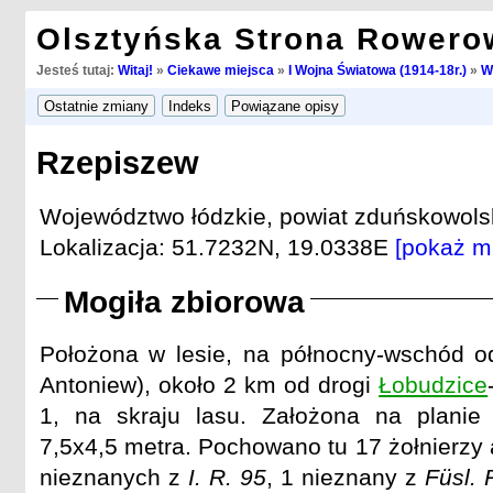
Olsztyńska Strona Rowero
Jesteś tutaj:
Witaj!
»
Ciekawe miejsca
»
I Wojna Światowa (1914-18r.)
»
W
Rzepiszew
Województwo łódzkie, powiat zduńskowols
Lokalizacja: 51.7232N, 19.0338E
[pokaż m
Mogiła zbiorowa
Położona w lesie, na północny-wschód o
Antoniew), około 2 km od drogi
Łobudzice
1, na skraju lasu. Założona na planie
7,5x4,5 metra. Pochowano tu 17 żołnierzy 
nieznanych z
I. R. 95
, 1 nieznany z
Füsl. 