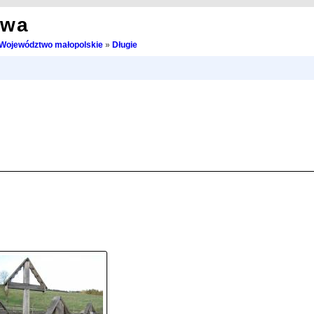
owa
Województwo małopolskie
»
Długie