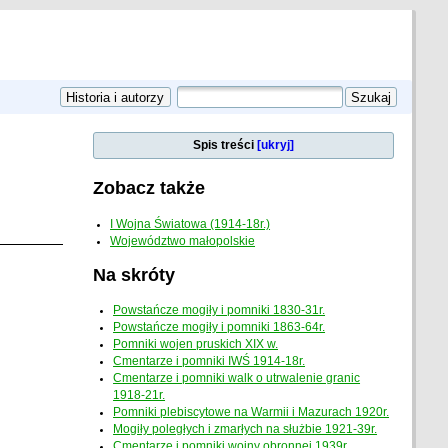
Spis treści
[ukryj]
Zobacz także
I Wojna Światowa (1914-18r.)
Województwo małopolskie
Na skróty
Powstańcze mogiły i pomniki 1830-31r.
Powstańcze mogiły i pomniki 1863-64r.
Pomniki wojen pruskich XIX w.
Cmentarze i pomniki IWŚ 1914-18r.
Cmentarze i pomniki walk o utrwalenie granic
1918-21r.
Pomniki plebiscytowe na Warmii i Mazurach 1920r.
Mogiły poległych i zmarłych na służbie 1921-39r.
Cmentarze i pomniki wojny obronnej 1939r.