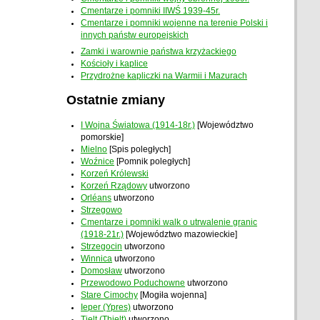
Cmentarze i pomniki IIWŚ 1939-45r.
Cmentarze i pomniki wojenne na terenie Polski i
innych państw europejskich
Zamki i warownie państwa krzyżackiego
Kościoły i kaplice
Przydrożne kapliczki na Warmii i Mazurach
Ostatnie zmiany
I Wojna Światowa (1914-18r.)
[Województwo
pomorskie]
Mielno
[Spis poległych]
Woźnice
[Pomnik poległych]
Korzeń Królewski
Korzeń Rządowy
utworzono
Orléans
utworzono
Strzegowo
Cmentarze i pomniki walk o utrwalenie granic
(1918-21r.)
[Województwo mazowieckie]
Strzegocin
utworzono
Winnica
utworzono
Domosław
utworzono
Przewodowo Poduchowne
utworzono
Stare Cimochy
[Mogiła wojenna]
Ieper (Ypres)
utworzono
Tielt (Thielt)
utworzono