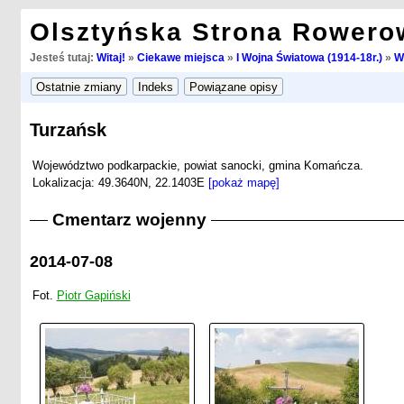
Olsztyńska Strona Rowero
Jesteś tutaj:
Witaj!
»
Ciekawe miejsca
»
I Wojna Światowa (1914-18r.)
»
W
Turzańsk
Województwo podkarpackie, powiat sanocki, gmina Komańcza.
Lokalizacja: 49.3640N, 22.1403E
[pokaż mapę]
Cmentarz wojenny
2014-07-08
Fot.
Piotr Gapiński