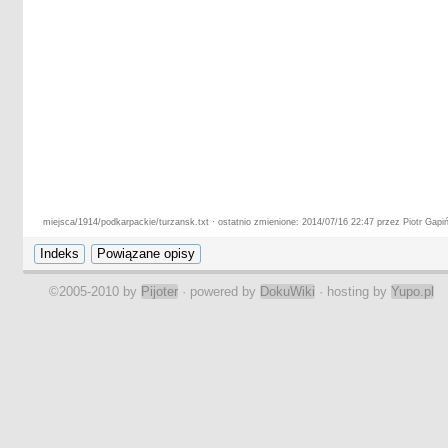
miejsca/1914/podkarpackie/turzansk.txt · ostatnio zmienione: 2014/07/16 22:47 przez Piotr Gapiń
©2005-2010 by
Pijoter
· powered by
DokuWiki
· hosting by
Yupo.pl