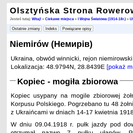
Olsztyńska Strona Rowero
Jesteś tutaj:
Witaj!
»
Ciekawe miejsca
»
I Wojna Światowa (1914-18r.)
»
U
Niemirów (Немирів)
Ukraina, obwód winnicki, rejon niemirowski
Lokalizacja: 48.9794N, 28.8439E
[pokaż m
Kopiec - mogiła zbiorowa
Kopiec usypany na mogile zbiorowej żołn
Korpusu Polskiego. Pogrzebano tu 48 żołn
z Ukraińcami w dniach 14-17 kwietnia 1918
W dniu 09.04.1918 r. pułk jazdy pod 
otrzymał nazwę 7 pułku ułanów. Po