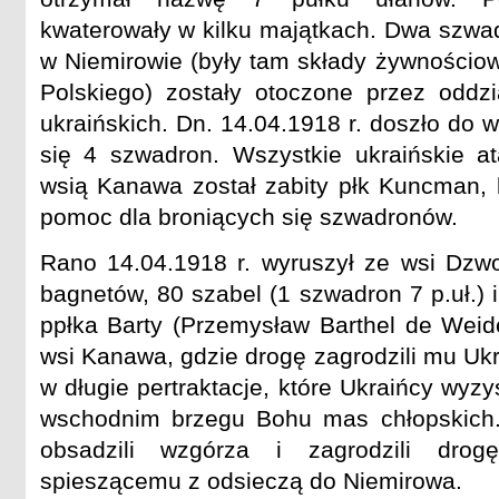
kwaterowały w kilku majątkach. Dwa szwadr
w Niemirowie (były tam składy żywnościow
Polskiego) zostały otoczone przez oddz
ukraińskich. Dn. 14.04.1918 r. doszło do 
się 4 szwadron. Wszystkie ukraińskie at
wsią Kanawa został zabity płk Kuncman, k
pomoc dla broniących się szwadronów.
Rano 14.04.1918 r. wyruszył ze wsi Dzwo
bagnetów, 80 szabel (1 szwadron 7 p.uł.)
ppłka Barty (Przemysław Barthel de Weide
wsi Kanawa, gdzie drogę zagrodzili mu Ukr
w długie pertraktacje, które Ukraińcy wyz
wschodnim brzegu Bohu mas chłopskich. 
obsadzili wzgórza i zagrodzili drog
spieszącemu z odsieczą do Niemirowa.