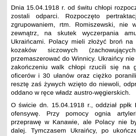
Dnia 15.04.1918 r. od świtu chłopi rozpoc
zostali odparci. Rozpoczęto pertrakt
zgrupowaniem, rtm. Romiszewski, nie 
zewnątrz, na skutek wyczerpania amu
Ukraińcami. Polacy mieli złożyć broń na 
kozaków siczowych (zachowującyc
przemaszerować do Winnicy. Ukraińcy nie 
zakończeniu walk chłopi rzucili się na g
oficerów i 30 ułanów oraz ciężko poranil
resztę zaś żywych wzięto do niewoli, odp
oddano w ręce władz austro-węgierskich.
O świcie dn. 15.04.1918 r., oddział ppłk 
ofensywę. Przy pomocy ognia artyler
przeprawę w Kanawie, ale Polacy nie by
dalej. Tymczasem Ukraińcy, po ukończ