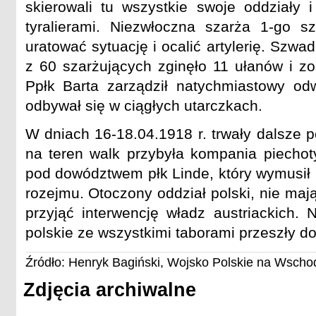
skierowali tu wszystkie swoje oddziały i
tyralierami. Niezwłoczna szarża 1-go s
uratować sytuację i ocalić artylerię. Szwad
z 60 szarżujących zginęło 11 ułanów i zo
Ppłk Barta zarządził natychmiastowy od
odbywał się w ciągłych utarczkach.
W dniach 16-18.04.1918 r. trwały dalsze p
na teren walk przybyła kompania piechoty
pod dowództwem płk Linde, który wymusił 
rozejmu. Otoczony oddział polski, nie maj
przyjąć interwencję władz austriackich. 
polskie ze wszystkimi taborami przeszły do
Źródło: Henryk Bagiński, Wojsko Polskie na Wschod
Zdjęcia archiwalne