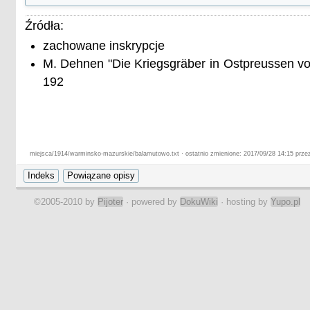
Źródła:
zachowane inskrypcje
M. Dehnen "Die Kriegsgräber in Ostpreussen vo
192
miejsca/1914/warminsko-mazurskie/balamutowo.txt · ostatnio zmienione: 2017/09/28 14:15 przez
©2005-2010 by
Pijoter
· powered by
DokuWiki
· hosting by
Yupo.pl