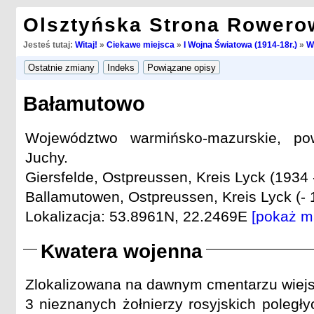
Olsztyńska Strona Rowero
Jesteś tutaj:
Witaj!
»
Ciekawe miejsca
»
I Wojna Światowa (1914-18r.)
»
W
Bałamutowo
Województwo warmińsko-mazurskie, pow
Juchy.
Giersfelde, Ostpreussen, Kreis Lyck (1934 
Ballamutowen, Ostpreussen, Kreis Lyck (- 
Lokalizacja: 53.8961N, 22.2469E
[pokaż m
Kwatera wojenna
Zlokalizowana na dawnym cmentarzu wiejs
3 nieznanych żołnierzy rosyjskich poległy