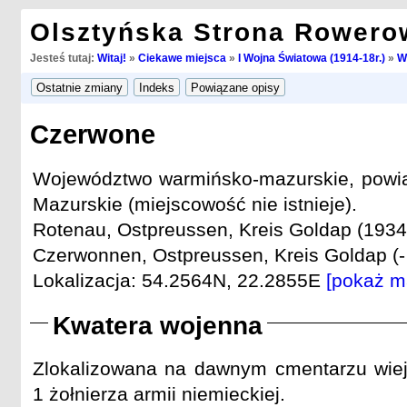
Olsztyńska Strona Rowero
Jesteś tutaj:
Witaj!
»
Ciekawe miejsca
»
I Wojna Światowa (1914-18r.)
»
W
Czerwone
Województwo warmińsko-mazurskie, powia
Mazurskie (miejscowość nie istnieje).
Rotenau, Ostpreussen, Kreis Goldap (1934 
Czerwonnen, Ostpreussen, Kreis Goldap (-
Lokalizacja: 54.2564N, 22.2855E
[pokaż m
Kwatera wojenna
Zlokalizowana na dawnym cmentarzu wiej
1 żołnierza armii niemieckiej.