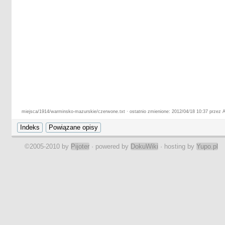
miejsca/1914/warminsko-mazurskie/czerwone.txt · ostatnio zmienione: 2012/04/18 10:37 przez A
©2005-2010 by
Pijoter
· powered by
DokuWiki
· hosting by
Yupo.pl