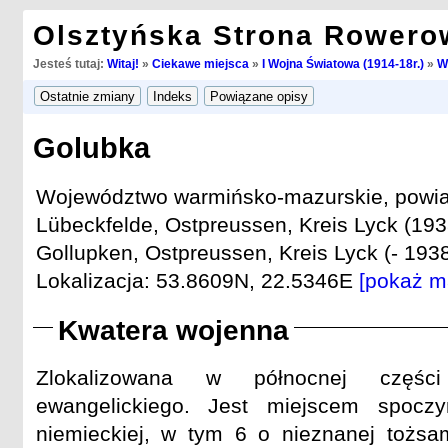
Olsztyńska Strona Rowero
Jesteś tutaj:
Witaj!
»
Ciekawe miejsca
»
I Wojna Światowa (1914-18r.)
»
W
Golubka
Województwo warmińsko-mazurskie, powiat
Lübeckfelde, Ostpreussen, Kreis Lyck (193
Gollupken, Ostpreussen, Kreis Lyck (- 1938
Lokalizacja: 53.8609N, 22.5346E
[pokaż m
Kwatera wojenna
Zlokalizowana w północnej częśc
ewangelickiego. Jest miejscem spoczy
niemieckiej, w tym 6 o nieznanej tożsa