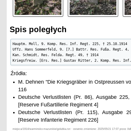
Spis poległych
Hauptm. Moll, 9. Komp. Res. Inf. Regt. 225, † 25.10.1914

Uffz. Hans Sommerfeld, 9. [7.] Battr. Res. Fußa. Regt. 4, 
Kan. Schmidt, Res. Felda. Regt. 49, † 1914

Kriegsfreiw. [Ers. Res.] Gustav Ritter, 2. Komp. Res. Inf
Źródła:
M. Dehnen "Die Kriegsgräber in Ostpreussen vo
116
Deutsche Verlustlisten (Pr. 86), Ausgabe 22
[Reserve Fußartillerie Regiment 4]
Deutsche Verlustlisten (Pr. 115), Ausgabe 
[Reserve Infanterie Regiment 226]
miejsca/1914/warminsko-mazurskie/golubka.txt · ostatnio zmienione: 2025/05/21 17:07 przez Adl