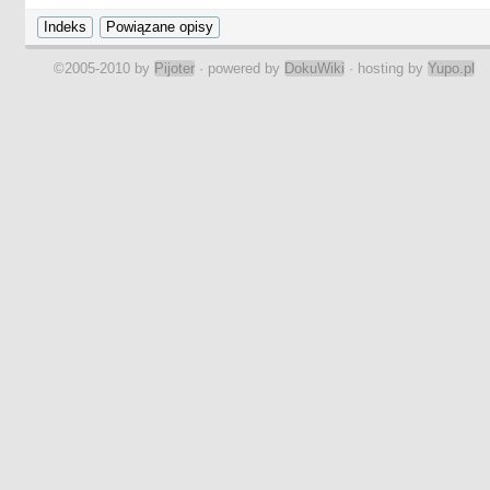
©2005-2010 by
Pijoter
· powered by
DokuWiki
· hosting by
Yupo.pl