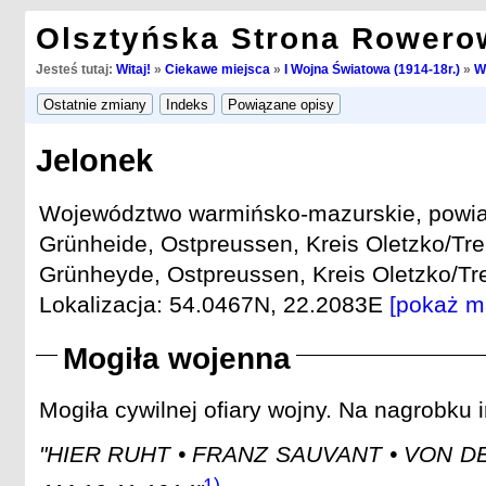
Olsztyńska Strona Rowero
Jesteś tutaj:
Witaj!
»
Ciekawe miejsca
»
I Wojna Światowa (1914-18r.)
»
W
Jelonek
Województwo warmińsko-mazurskie, powiat 
Grünheide, Ostpreussen, Kreis Oletzko/Tre
Grünheyde, Ostpreussen, Kreis Oletzko/Tre
Lokalizacja: 54.0467N, 22.2083E
[pokaż m
Mogiła wojenna
Mogiła cywilnej ofiary wojny. Na nagrobku i
"HIER RUHT • FRANZ SAUVANT • VON D
1)