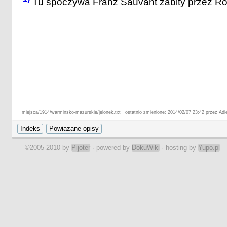
Tu spoczywa Franz Sauvant zabity przez Ro
miejsca/1914/warminsko-mazurskie/jelonek.txt · ostatnio zmienione: 2014/02/07 23:42 przez Adl
©2005-2010 by
Pijoter
· powered by
DokuWiki
· hosting by
Yupo.pl