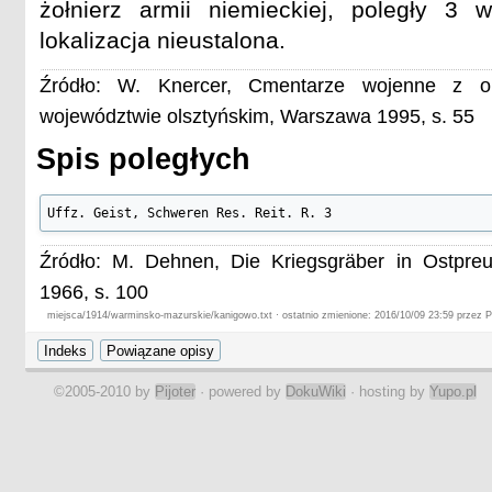
żołnierz armii niemieckiej, poległy 3 
lokalizacja nieustalona.
Źródło: W. Knercer, Cmentarze wojenne z o
województwie olsztyńskim, Warszawa 1995, s. 55
Spis poległych
Uffz. Geist, Schweren Res. Reit. R. 3
Źródło: M. Dehnen, Die Kriegsgräber in Ostpre
1966, s. 100
miejsca/1914/warminsko-mazurskie/kanigowo.txt · ostatnio zmienione: 2016/10/09 23:59 przez Pi
©2005-2010 by
Pijoter
· powered by
DokuWiki
· hosting by
Yupo.pl