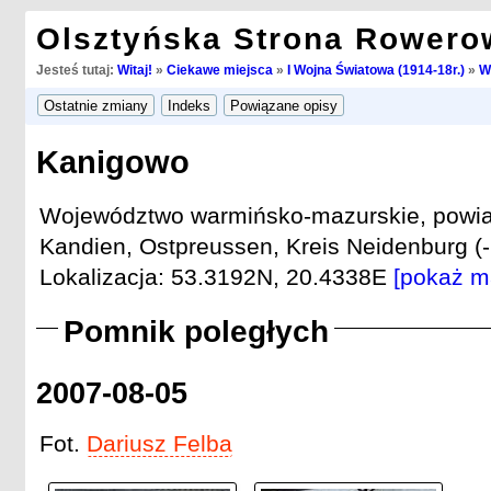
Olsztyńska Strona Rowero
Jesteś tutaj:
Witaj!
»
Ciekawe miejsca
»
I Wojna Światowa (1914-18r.)
»
W
Kanigowo
Województwo warmińsko-mazurskie, powiat 
Kandien, Ostpreussen, Kreis Neidenburg (-
Lokalizacja: 53.3192N, 20.4338E
[pokaż m
Pomnik poległych
2007-08-05
Fot.
Dariusz Felba