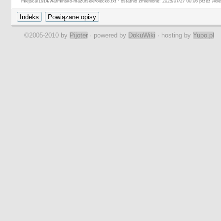
miejsca/1914/warminsko-mazurskie/olecko.txt · ostatnio zmienione: 2025/07/27 00:06 przez Adle
©2005-2010 by
Pijoter
· powered by
DokuWiki
· hosting by
Yupo.pl