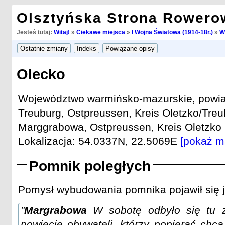
Olsztyńska Strona Rowero
Jesteś tutaj:
Witaj!
»
Ciekawe miejsca
»
I Wojna Światowa (1914-18r.)
»
W
Olecko
Województwo warmińsko-mazurskie, powiat
Treuburg, Ostpreussen, Kreis Oletzko/Treu
Marggrabowa, Ostpreussen, Kreis Oletzko (
Lokalizacja: 54.0337N, 22.5069E
[pokaż m
Pomnik poległych
Pomysł wybudowania pomnika pojawił się j
"
Margrabowa
W sobotę odbyło się tu z
powiecie obywateli, którzy popierać chc