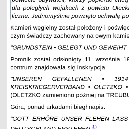
dla poległych wojakach z powiatu Oleck
liczne. Jednomyślnie powzięto uchwalę p
Kamień węgielny został położony i poświęc
czym świadczy zachowany na owym kamien
"GRUNDSTEIN • GELEGT UND GEWEIHT • 
Pomnik został odsłonięty 11. września 
centrum znajdowała się inskrypcja:
"UNSEREN GEFALLENEN • 19
KREISKRIEGERVERBAND • OLETZKO •
(OLETZKO zamieniono później na TREUB
Górą, ponad arkadami biegł napis:
"GOTT ERHÖRE UNSER FLEHEN LASS
1)
DEUTSCHLAND ERSTEHEN"
.