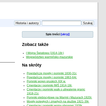
Spis treści
[ukryj]
Zobacz także
I Wojna Światowa (1914-18r.)
Województwo warmińsko-mazurskie
Na skróty
Powstańcze mogiły i pomniki 1830-31r.
Powstańcze mogiły i pomniki 1863-64r.
Pomniki wojen pruskich XIX w.
Cmentarze i pomniki IWŚ 1914-18r.
Cmentarze i pomniki walk o utrwalenie granic
1918-21r.
Pomniki plebiscytowe na Warmii i Mazurach 1920r.
Mogiły poległych i zmarłych na służbie 1921-39r.
Cmentarze i pomniki wojny obronnej 1939r.