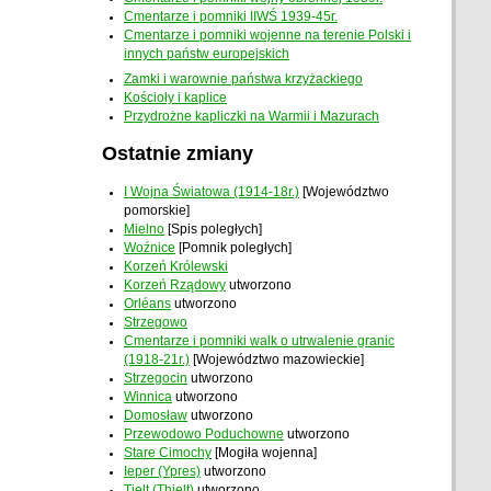
Cmentarze i pomniki IIWŚ 1939-45r.
Cmentarze i pomniki wojenne na terenie Polski i
innych państw europejskich
Zamki i warownie państwa krzyżackiego
Kościoły i kaplice
Przydrożne kapliczki na Warmii i Mazurach
Ostatnie zmiany
I Wojna Światowa (1914-18r.)
[Województwo
pomorskie]
Mielno
[Spis poległych]
Woźnice
[Pomnik poległych]
Korzeń Królewski
Korzeń Rządowy
utworzono
Orléans
utworzono
Strzegowo
Cmentarze i pomniki walk o utrwalenie granic
(1918-21r.)
[Województwo mazowieckie]
Strzegocin
utworzono
Winnica
utworzono
Domosław
utworzono
Przewodowo Poduchowne
utworzono
Stare Cimochy
[Mogiła wojenna]
Ieper (Ypres)
utworzono
Tielt (Thielt)
utworzono