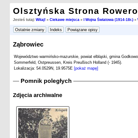
Olsztyńska Strona Rower
Jesteś tutaj:
Witaj!
»
Ciekawe miejsca
»
I Wojna Światowa (1914-18r.)
»
Ząbrowiec
Województwo warmińsko-mazurskie, powiat elbląski, gmina Godkowo
Sommerfeld, Ostpreussen, Kreis Preußisch Holland (- 1945).
Lokalizacja: 54.0529N, 19.9575E
[pokaż mapę]
Pomnik poległych
Zdjęcia archiwalne