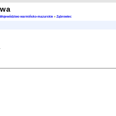
owa
Województwo warmińsko-mazurskie
»
Ząbrowiec
.