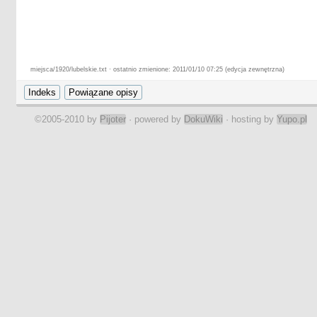
miejsca/1920/lubelskie.txt · ostatnio zmienione: 2011/01/10 07:25 (edycja zewnętrzna)
©2005-2010 by
Pijoter
· powered by
DokuWiki
· hosting by
Yupo.pl