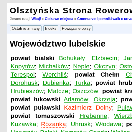
Olsztyńska Strona Rowero
Jesteś tutaj:
Witaj!
»
Ciekawe miejsca
»
Cmentarze i pomniki walk o utrwa
Województwo lubelskie
powiat bialski
Bohukały
;
Elżbiecin
;
Ja
Kopytów
;
Michalków
;
Neple
;
Okczyn
;
Ost
Terespol
;
Werchliś
;
powiat Chełm
C
Dorohusk
;
Dubienka
;
Turka
;
powiat hrub
Hrubieszów
;
Matcze
;
Oszczów
;
powiat kr
powiat łukowski
Adamów
;
Okrzeja
;
pow
powiat puławski
Kazimierz Dolny
;
Puła
powiat tomaszowski
Hrebenne
;
Wierz
Kuzawka
;
Różanka
;
Uhrusk
;
Włodawa
;
p