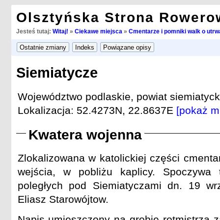
Olsztyńska Strona Rowero
Jesteś tutaj:
Witaj!
»
Ciekawe miejsca
»
Cmentarze i pomniki walk o utrwa
Siemiatycze
Województwo podlaskie, powiat siemiatyck
Lokalizacja: 52.4273N, 22.8637E
[pokaż m
Kwatera wojenna
Zlokalizowana w katolickiej części cment
wejścia, w pobliżu kaplicy. Spoczywa
poległych pod Siemiatyczami dn. 19 wrz
Eliasz Starowójtow.
Napis umieszczony na grobie rotmistrza z