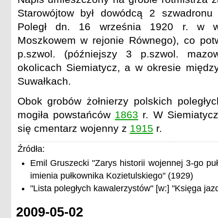
Starowójtow był dowódcą 2 szwadronu 
Poległ dn. 16 września 1920 r. w 
Moszkowem w rejonie Równego), co potwi
p.szwol. (późniejszy 3 p.szwol. mazo
okolicach Siemiatycz, a w okresie międ
Suwałkach.
Obok grobów żołnierzy polskich poległyc
mogiła powstańców
1863
r. W Siemiatycz
się cmentarz wojenny z
1915
r.
Źródła:
Emil Gruszecki "Zarys historii wojennej 3-go 
imienia pułkownika Kozietulskiego" (1929)
"Lista poległych kawalerzystów" [w:] "Księga jazd
2009-05-02