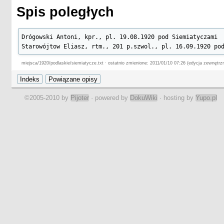
Spis poległych
Drógowski Antoni, kpr., pl. 19.08.1920 pod Siemiatyczami

Starowójtow Eliasz, rtm., 201 p.szwol., pl. 16.09.1920 po
miejsca/1920/podlaskie/siemiatycze.txt · ostatnio zmienione: 2011/01/10 07:26 (edycja zewnętrz
©2005-2010 by
Pijoter
· powered by
DokuWiki
· hosting by
Yupo.pl