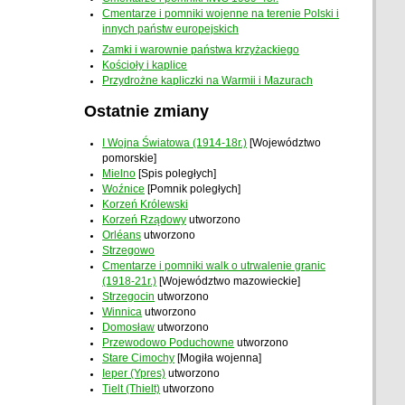
Cmentarze i pomniki wojenne na terenie Polski i
innych państw europejskich
Zamki i warownie państwa krzyżackiego
Kościoły i kaplice
Przydrożne kapliczki na Warmii i Mazurach
Ostatnie zmiany
I Wojna Światowa (1914-18r.)
[Województwo
pomorskie]
Mielno
[Spis poległych]
Woźnice
[Pomnik poległych]
Korzeń Królewski
Korzeń Rządowy
utworzono
Orléans
utworzono
Strzegowo
Cmentarze i pomniki walk o utrwalenie granic
(1918-21r.)
[Województwo mazowieckie]
Strzegocin
utworzono
Winnica
utworzono
Domosław
utworzono
Przewodowo Poduchowne
utworzono
Stare Cimochy
[Mogiła wojenna]
Ieper (Ypres)
utworzono
Tielt (Thielt)
utworzono