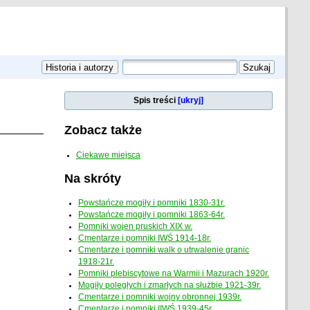
Spis treści
[ukryj]
Zobacz także
Ciekawe miejsca
Na skróty
Powstańcze mogiły i pomniki 1830-31r.
Powstańcze mogiły i pomniki 1863-64r.
Pomniki wojen pruskich XIX w.
Cmentarze i pomniki IWŚ 1914-18r.
Cmentarze i pomniki walk o utrwalenie granic
1918-21r.
Pomniki plebiscytowe na Warmii i Mazurach 1920r.
Mogiły poległych i zmarłych na służbie 1921-39r.
Cmentarze i pomniki wojny obronnej 1939r.
Cmentarze i pomniki IIWŚ 1939-45r.