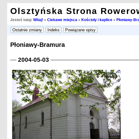
Olsztyńska Strona Rowero
Jesteś tutaj:
Witaj!
»
Ciekawe miejsca
»
Kościoły i kaplice
»
Płoniawy-Br
Płoniawy-Bramura
2004-05-03