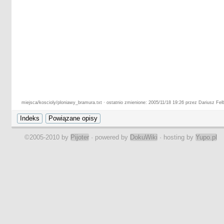
miejsca/koscioly/ploniawy_bramura.txt · ostatnio zmienione: 2005/11/18 19:26 przez Dariusz Fel
©2005-2010 by
Pijoter
· powered by
DokuWiki
· hosting by
Yupo.pl