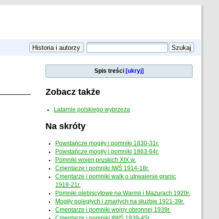
Spis treści
[ukryj]
Zobacz także
Latarnie polskiego wybrzeża
Na skróty
Powstańcze mogiły i pomniki 1830-31r.
Powstańcze mogiły i pomniki 1863-64r.
Pomniki wojen pruskich XIX w.
Cmentarze i pomniki IWŚ 1914-18r.
Cmentarze i pomniki walk o utrwalenie granic
1918-21r.
Pomniki plebiscytowe na Warmii i Mazurach 1920r.
Mogiły poległych i zmarłych na służbie 1921-39r.
Cmentarze i pomniki wojny obronnej 1939r.
Cmentarze i pomniki IIWŚ 1939-45r.