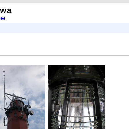
owa
Hel