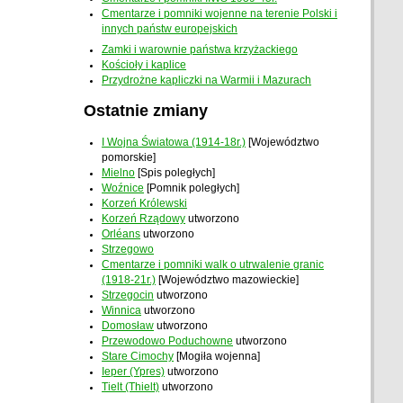
Cmentarze i pomniki wojenne na terenie Polski i
innych państw europejskich
Zamki i warownie państwa krzyżackiego
Kościoły i kaplice
Przydrożne kapliczki na Warmii i Mazurach
Ostatnie zmiany
I Wojna Światowa (1914-18r.)
[Województwo
pomorskie]
Mielno
[Spis poległych]
Woźnice
[Pomnik poległych]
Korzeń Królewski
Korzeń Rządowy
utworzono
Orléans
utworzono
Strzegowo
Cmentarze i pomniki walk o utrwalenie granic
(1918-21r.)
[Województwo mazowieckie]
Strzegocin
utworzono
Winnica
utworzono
Domosław
utworzono
Przewodowo Poduchowne
utworzono
Stare Cimochy
[Mogiła wojenna]
Ieper (Ypres)
utworzono
Tielt (Thielt)
utworzono