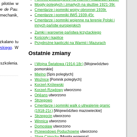
 pilotów w
Mogiły poległych i zmarłych na służbie 1921-39r.
ge de Pau
.
Cmentarze i pomniki wojny obronnej 1939r.
 mechanik,
Cmentarze i pomniki IIWŚ 1939-45r.
Cmentarze i pomniki wojenne na terenie Polski i
innych państw europejskich
Zamki i warownie państwa krzyżackiego
Kościoły i kaplice
zkalano tu
Przydrożne kapliczki na Warmii i Mazurach
skiego
. W
Ostatnie zmiany
 szkolenia.
I Wojna Światowa (1914-18r.)
[Województwo
pomorskie]
Mielno
[Spis poległych]
Woźnice
[Pomnik poległych]
Korzeń Królewski
Korzeń Rządowy
utworzono
Orléans
utworzono
Strzegowo
Cmentarze i pomniki walk o utrwalenie granic
(1918-21r.)
[Województwo mazowieckie]
Strzegocin
utworzono
Winnica
utworzono
Domosław
utworzono
Przewodowo Poduchowne
utworzono
Stare Cimochy
[Mogiła wojenna]