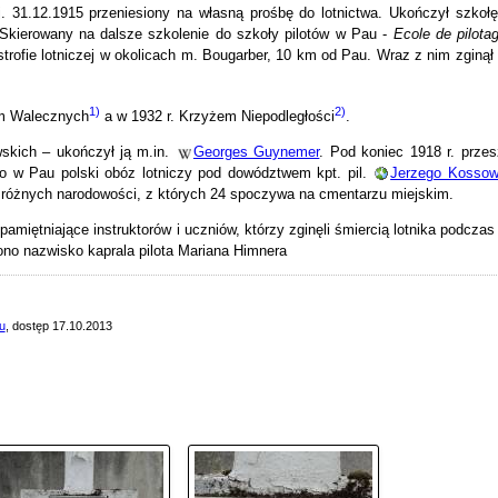
. 31.12.1915 przeniesiony na własną prośbę do lotnictwa. Ukończył szkołę
 Skierowany na dalsze szkolenie do szkoły pilotów w Pau -
Ecole de pilota
strofie lotniczej w okolicach m. Bougarber, 10 km od Pau. Wraz z nim zginął
1)
2)
em Walecznych
a w 1932 r. Krzyżem Niepodległości
.
skich – ukończył ją m.in.
Georges Guynemer
. Pod koniec 1918 r. przes
no w Pau polski obóz lotniczy pod dowództwem kpt. pil.
Jerzego Kossow
w różnych narodowości, z których 24 spoczywa na cmentarzu miejskim.
pamiętniające instruktorów i uczniów, którzy zginęli śmiercią lotnika podczas
zono nazwisko kaprala pilota Mariana Himnera
u
, dostęp 17.10.2013