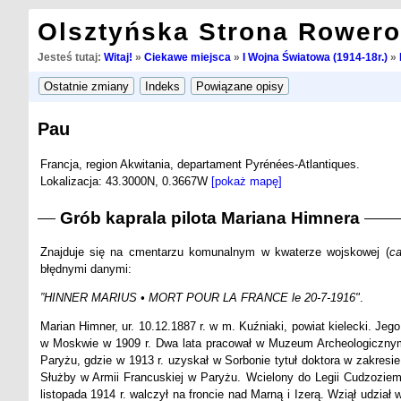
Olsztyńska Strona Rower
Jesteś tutaj:
Witaj!
»
Ciekawe miejsca
»
I Wojna Światowa (1914-18r.)
»
Pau
Francja, region Akwitania, departament Pyrénées-Atlantiques.
Lokalizacja: 43.3000N, 0.3667W
[pokaż mapę]
Grób kaprala pilota Mariana Himnera
Znajduje się na cmentarzu komunalnym w kwaterze wojskowej (
ca
błędnymi danymi:
”HINNER MARIUS • MORT POUR LA FRANCE le 20-7-1916"
.
Marian Himner, ur. 10.12.1887 r. w m. Kuźniaki, powiat kielecki. Jeg
w Moskwie w 1909 r. Dwa lata pracował w Muzeum Archeologicznym
Paryżu, gdzie w 1913 r. uzyskał w Sorbonie tytuł doktora w zakresie
Służby w Armii Francuskiej w Paryżu. Wcielony do Legii Cudzoziem
listopada 1914 r. walczył na froncie nad Marną i Izerą. Wziął udział