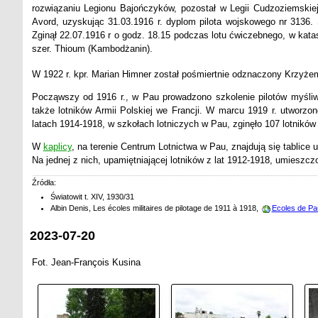
rozwiązaniu Legionu Bajończyków, pozostał w Legii Cudzoziemskiej
Avord, uzyskując 31.03.1916 r. dyplom pilota wojskowego nr 3136.
Zginął 22.07.1916 r o godz. 18.15 podczas lotu ćwiczebnego, w kata
szer. Thioum (Kambodżanin).
W 1922 r. kpr. Marian Himner został pośmiertnie odznaczony Krzyż
Począwszy od 1916 r., w Pau prowadzono szkolenie pilotów myśliw
także lotników Armii Polskiej we Francji. W marcu 1919 r. utworzo
latach 1914-1918, w szkołach lotniczych w Pau, zginęło 107 lotnikó
W
kaplicy
, na terenie Centrum Lotnictwa w Pau, znajdują się tablice u
Na jednej z nich, upamiętniającej lotników z lat 1912-1918, umieszc
Źródła:
Światowit t. XIV, 1930/31
Albin Denis, Les écoles militaires de pilotage de 1911 à 1918,
Ecoles de Pa
2023-07-20
Fot. Jean-François Kusina