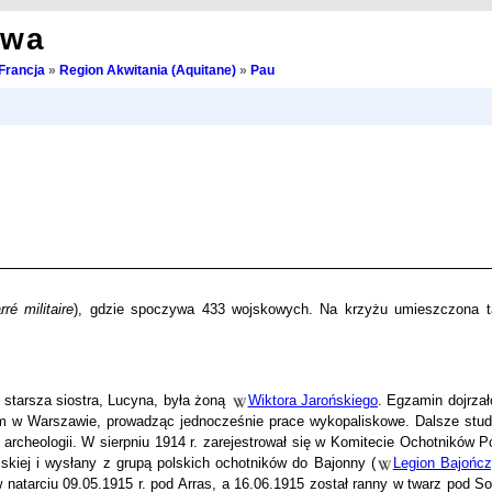
owa
Francja
»
Region Akwitania (Aquitane)
»
Pau
rré militaire
), gdzie spoczywa 433 wojskowych. Na krzyżu umieszczona t
o starsza siostra, Lucyna, była żoną
Wiktora Jarońskiego
. Egzamin dojrzał
 w Warszawie, prowadząc jednocześnie prace wykopaliskowe. Dalsze stud
 archeologii. W sierpniu 1914 r. zarejestrował się w Komitecie Ochotników P
skiej i wysłany z grupą polskich ochotników do Bajonny (
Legion Bajońc
 w natarciu 09.05.1915 r. pod Arras, a 16.06.1915 został ranny w twarz pod 