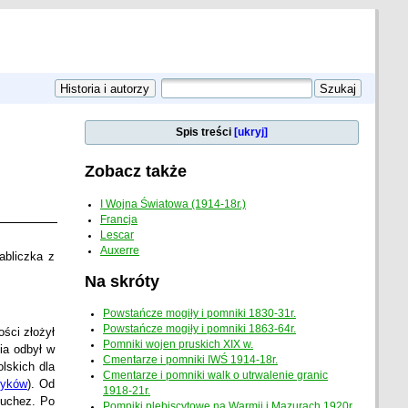
Spis treści
[ukryj]
Zobacz także
I Wojna Światowa (1914-18r.)
Francja
Lescar
Auxerre
abliczka z
Na skróty
Powstańcze mogiły i pomniki 1830-31r.
Powstańcze mogiły i pomniki 1863-64r.
ości złożył
Pomniki wojen pruskich XIX w.
ia odbył w
Cmentarze i pomniki IWŚ 1914-18r.
olskich dla
Cmentarze i pomniki walk o utrwalenie granic
zyków
). Od
1918-21r.
Souchez. Po
Pomniki plebiscytowe na Warmii i Mazurach 1920r.