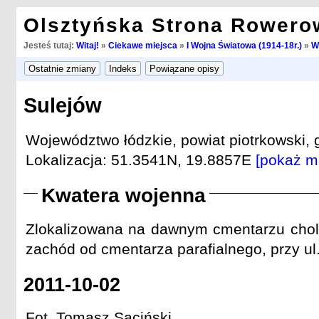
Olsztyńska Strona Rowero
Jesteś tutaj:
Witaj!
»
Ciekawe miejsca
»
I Wojna Światowa (1914-18r.)
»
W
Sulejów
Województwo łódzkie, powiat piotrkowski, 
Lokalizacja: 51.3541N, 19.8857E
[pokaż m
Kwatera wojenna
Zlokalizowana na dawnym cmentarzu chol
zachód od cmentarza parafialnego, przy ul.
2011-10-02
Fot. Tomasz Sąciński