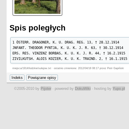
Spis poległych
1 ÖSTERR. DRAGONER, K. U. DRAG. REG. 13, † 28.12.1914

JNFANT. THEODOR PYNTJA, K. U. K. J. R. 63, † 30.12.1914

ERS. RES. VINZENZ BORBAS, K. U. K. J. R. 44, † 16.2.1915

ZIVILKUTSH. ALOIS KOZIER, K. U. K. TRAIND. 2, † 16.1.1915
miejsca/1914/lodzkie/sulejow.txt · ostatnio zmienione: 2012/04/18 08:17 przez Piotr Gapiński
©2005-2010 by
Pijoter
· powered by
DokuWiki
· hosting by
Yupo.pl