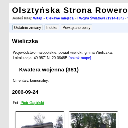
Olsztyńska Strona Rower
Jesteś tutaj:
Witaj!
»
Ciekawe miejsca
»
I Wojna Światowa (1914-18r.)
»
Wieliczka
Województwo małopolskie, powiat wielicki, gmina Wieliczka.
Lokalizacja: 49.9871N, 20.0648E
[pokaż mapę]
Kwatera wojenna (381)
Cmentarz komunalny.
2006-09-24
Fot.
Piotr Gapiński