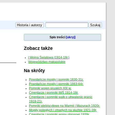
Spis treści
[ukryj]
Zobacz także
I Wojna Światowa (1914-18r.)
Województwo małopolskie
Na skróty
Powstańcze mogiły i pomniki 1830-31r.
Powstańcze mogiły i pomniki 1863-64r.
Pomniki wojen pruskich XIX w.
Cmentarze i pomniki IWŚ 1914-18r.
Cmentarze i pomniki walk o utrwalenie granic
1918-21r.
Pomniki plebiscytowe na Warmii i Mazurach 1920r.
Mogiły poległych i zmarłych na służbie 1921-39r.
Cmentarze i pomniki wojny obronnej 1939r.