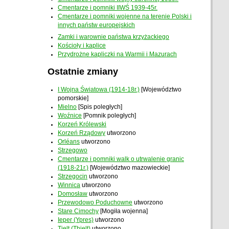
Cmentarze i pomniki IIWŚ 1939-45r.
Cmentarze i pomniki wojenne na terenie Polski i
innych państw europejskich
Zamki i warownie państwa krzyżackiego
Kościoły i kaplice
Przydrożne kapliczki na Warmii i Mazurach
Ostatnie zmiany
I Wojna Światowa (1914-18r.)
[Województwo
pomorskie]
Mielno
[Spis poległych]
Woźnice
[Pomnik poległych]
Korzeń Królewski
Korzeń Rządowy
utworzono
Orléans
utworzono
Strzegowo
Cmentarze i pomniki walk o utrwalenie granic
(1918-21r.)
[Województwo mazowieckie]
Strzegocin
utworzono
Winnica
utworzono
Domosław
utworzono
Przewodowo Poduchowne
utworzono
Stare Cimochy
[Mogiła wojenna]
Ieper (Ypres)
utworzono
Tielt (Thielt)
utworzono