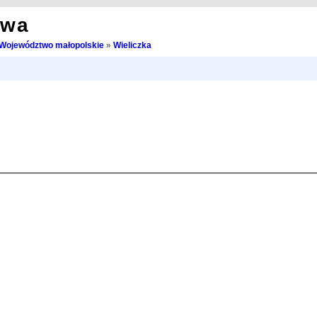
owa
Województwo małopolskie
»
Wieliczka