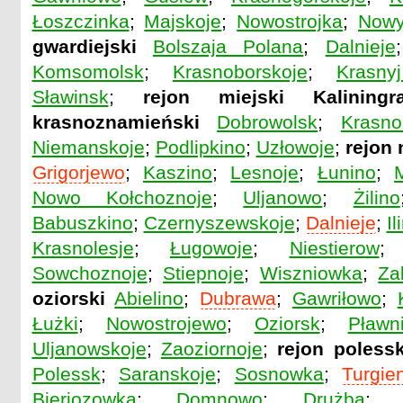
Łoszczinka
;
Majskoje
;
Nowostrojka
;
Nowy
gwardiejski
Bolszaja Polana
;
Dalnieje
Komsomolsk
;
Krasnoborskoje
;
Krasny
Sławinsk
;
rejon miejski Kaliningr
krasnoznamieński
Dobrowolsk
;
Krasno
Niemanskoje
;
Podlipkino
;
Uzłowoje
;
rejon
Grigorjewo
;
Kaszino
;
Lesnoje
;
Łunino
;
Nowo Kołchoznoje
;
Uljanowo
;
Żilino
Babuszkino
;
Czernyszewskoje
;
Dalnieje
;
Il
Krasnolesje
;
Ługowoje
;
Niestierow
Sowchoznoje
;
Stiepnoje
;
Wiszniowka
;
Za
oziorski
Abielino
;
Dubrawa
;
Gawriłowo
;
Łużki
;
Nowostrojewo
;
Oziorsk
;
Pławn
Uljanowskoje
;
Zaoziornoje
;
rejon polessk
Polessk
;
Saranskoje
;
Sosnowka
;
Turgie
Bieriozowka
;
Domnowo
;
Drużba