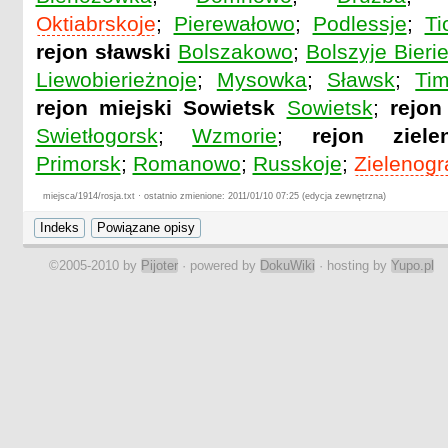
Oktiabrskoje
;
Pierewałowo
;
Podlessje
;
Ti
rejon sławski
Bolszakowo
;
Bolszyje Bierie
Liewobierieżnoje
;
Mysowka
;
Sławsk
;
Tim
rejon miejski Sowietsk
Sowietsk
;
rejon
Swietłogorsk
;
Wzmorie
;
rejon ziele
Primorsk
;
Romanowo
;
Russkoje
;
Zielenogr
miejsca/1914/rosja.txt · ostatnio zmienione: 2011/01/10 07:25 (edycja zewnętrzna)
©2005-2010 by
Pijoter
· powered by
DokuWiki
· hosting by
Yupo.pl