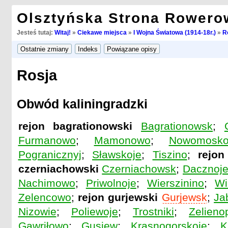
Olsztyńska Strona Rowero
Jesteś tutaj:
Witaj!
»
Ciekawe miejsca
»
I Wojna Światowa (1914-18r.)
»
R
Rosja
Obwód kaliningradzki
rejon bagrationowski
Bagrationowsk
;
Furmanowo
;
Mamonowo
;
Nowomosko
Pogranicznyj
;
Sławskoje
;
Tiszino
;
rejon
czerniachowski
Czerniachowsk
;
Dacznoj
Nachimowo
;
Priwolnoje
;
Wierszinino
;
Wi
Zelencowo
;
rejon gurjewski
Gurjewsk
;
Ja
Nizowie
;
Poliewoje
;
Trostniki
;
Zelieno
Gawriłowo
;
Gusiew
;
Krasnogorskoje
;
K