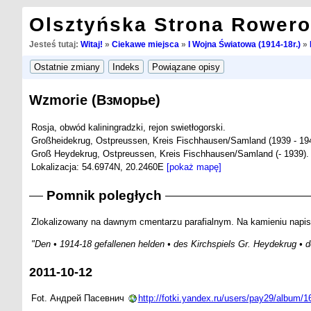
Olsztyńska Strona Rower
Jesteś tutaj:
Witaj!
»
Ciekawe miejsca
»
I Wojna Światowa (1914-18r.)
»
Wzmorie (Взморье)
Rosja, obwód kaliningradzki, rejon swietłogorski.
Großheidekrug, Ostpreussen, Kreis Fischhausen/Samland (1939 - 194
Groß Heydekrug, Ostpreussen, Kreis Fischhausen/Samland (- 1939).
Lokalizacja: 54.6974N, 20.2460E
[pokaż mapę]
Pomnik poległych
Zlokalizowany na dawnym cmentarzu parafialnym. Na kamieniu napis
"Den • 1914-18 gefallenen helden • des Kirchspiels Gr. Heydekrug • d
2011-10-12
Fot. Андрей Пасевнич
http://fotki.yandex.ru/users/pay29/album/1