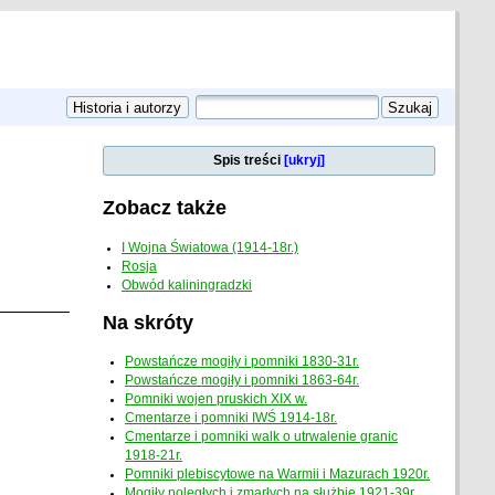
Spis treści
[ukryj]
Zobacz także
I Wojna Światowa (1914-18r.)
Rosja
Obwód kaliningradzki
Na skróty
Powstańcze mogiły i pomniki 1830-31r.
Powstańcze mogiły i pomniki 1863-64r.
Pomniki wojen pruskich XIX w.
Cmentarze i pomniki IWŚ 1914-18r.
Cmentarze i pomniki walk o utrwalenie granic
1918-21r.
Pomniki plebiscytowe na Warmii i Mazurach 1920r.
Mogiły poległych i zmarłych na służbie 1921-39r.