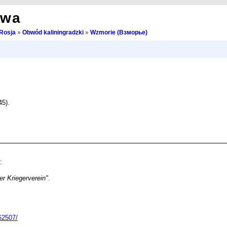
owa
Rosja
»
Obwód kaliningradzki
»
Wzmorie (Взморье)
5).
:
er Kriegerverein"
.
62507/