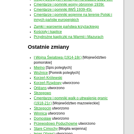
Cmentarze i pomniki wojny obronnej 1939r.
Cmentarze i pomniki IIWŚ 1939-45r.
Cmentarze i pomniki wojenne na terenie Polski i
innych państw europejskich
Zamki i warownie państwa krzyżackiego
Kościoły i kaplice
Przydrożne kapliczki na Warmii i Mazurach
Ostatnie zmiany
I Wojna Światowa (1914-18r.)
[Województwo
pomorskie]
Mielno
[Spis poległych]
Woźnice
[Pomnik poległych]
Korzeń Królewski
Korzeń Rządowy
utworzono
Orléans
utworzono
Strzegowo
Cmentarze i pomniki walk o utrwalenie granic
(1918-21r.)
[Województwo mazowieckie]
Strzegocin
utworzono
Winnica
utworzono
Domosław
utworzono
Przewodowo Poduchowne
utworzono
Stare Cimochy
[Mogiła wojenna]
Ieper (Ypres)
utworzono