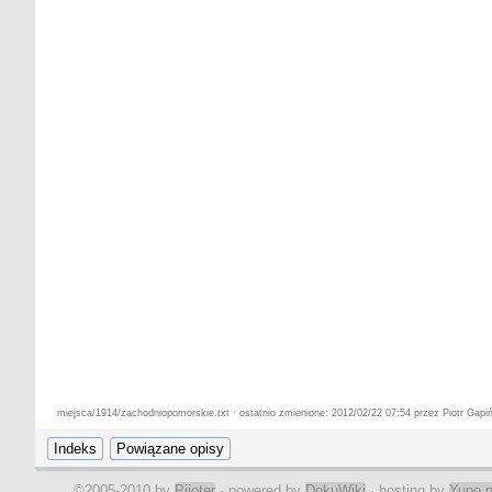
miejsca/1914/zachodniopomorskie.txt · ostatnio zmienione: 2012/02/22 07:54 przez Piotr Gapiń
©2005-2010 by
Pijoter
· powered by
DokuWiki
· hosting by
Yupo.p