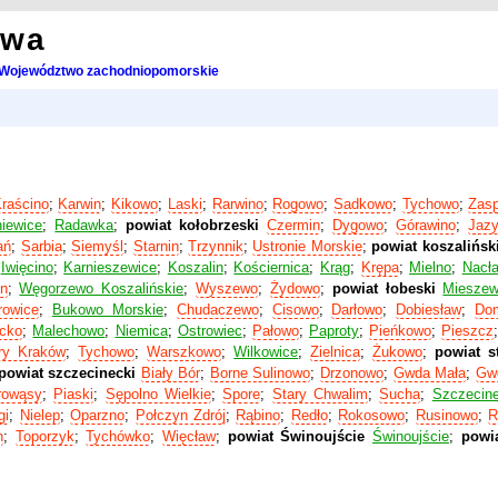
owa
Województwo zachodniopomorskie
raścino
;
Karwin
;
Kikowo
;
Laski
;
Rarwino
;
Rogowo
;
Sadkowo
;
Tychowo
;
Zasp
iewice
;
Radawka
;
powiat kołobrzeski
Czermin
;
Dygowo
;
Górawino
;
Jaz
ań
;
Sarbia
;
Siemyśl
;
Starnin
;
Trzynnik
;
Ustronie Morskie
;
powiat koszalińsk
;
Iwięcino
;
Karnieszewice
;
Koszalin
;
Kościernica
;
Krąg
;
Krępa
;
Mielno
;
Nacł
in
;
Węgorzewo Koszalińskie
;
Wyszewo
;
Żydowo
;
powiat łobeski
Miesze
rowice
;
Bukowo Morskie
;
Chudaczewo
;
Cisowo
;
Darłowo
;
Dobiesław
;
Do
cko
;
Malechowo
;
Niemica
;
Ostrowiec
;
Pałowo
;
Paproty
;
Pieńkowo
;
Pieszcz
ry Kraków
;
Tychowo
;
Warszkowo
;
Wilkowice
;
Zielnica
;
Żukowo
;
powiat s
powiat szczecinecki
Biały Bór
;
Borne Sulinowo
;
Drzonowo
;
Gwda Mała
;
Gw
rowąsy
;
Piaski
;
Sępolno Wielkie
;
Spore
;
Stary Chwalim
;
Sucha
;
Szczecin
gi
;
Nielep
;
Oparzno
;
Połczyn Zdrój
;
Rąbino
;
Redło
;
Rokosowo
;
Rusinowo
;
R
n
;
Toporzyk
;
Tychówko
;
Więcław
;
powiat Świnoujście
Świnoujście
;
powia