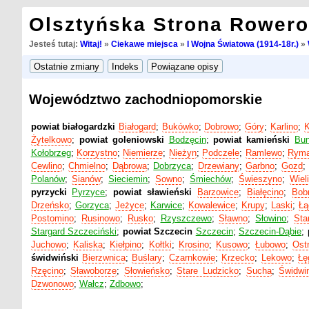
Olsztyńska Strona Rower
Jesteś tutaj:
Witaj!
»
Ciekawe miejsca
»
I Wojna Światowa (1914-18r.)
»
Województwo zachodniopomorskie
powiat białogardzki
Białogard
;
Bukówko
;
Dobrowo
;
Góry
;
Karlino
;
K
Żytelkowo
;
powiat goleniowski
Bodzęcin
;
powiat kamieński
Bun
Kołobrzeg
;
Korzystno
;
Niemierze
;
Nieżyn
;
Podczele
;
Ramlewo
;
Rym
Cewlino
;
Chmielno
;
Dąbrowa
;
Dobrzyca
;
Drzewiany
;
Garbno
;
Gozd
Polanów
;
Sianów
;
Sieciemin
;
Sowno
;
Śmiechów
;
Świeszyno
;
Wiel
pyrzycki
Pyrzyce
;
powiat sławieński
Barzowice
;
Białęcino
;
Bob
Drzeńsko
;
Gorzyca
;
Jeżyce
;
Karwice
;
Kowalewice
;
Krupy
;
Laski
;
Łą
Postomino
;
Rusinowo
;
Rusko
;
Rzyszczewo
;
Sławno
;
Słowino
;
Sta
Stargard Szczeciński
;
powiat Szczecin
Szczecin
;
Szczecin-Dąbie
;
Juchowo
;
Kaliska
;
Kiełpino
;
Kołtki
;
Krosino
;
Kusowo
;
Łubowo
;
Ost
świdwiński
Bierzwnica
;
Buślary
;
Czarnkowie
;
Krzecko
;
Lekowo
;
Łę
Rzęcino
;
Sławoborze
;
Słowieńsko
;
Stare Ludzicko
;
Sucha
;
Świdwi
Dzwonowo
;
Wałcz
;
Zdbowo
;