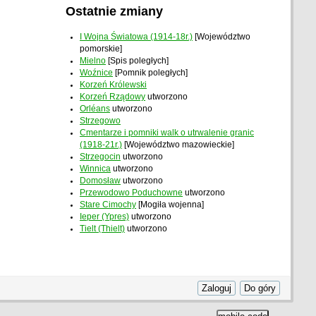
Ostatnie zmiany
I Wojna Światowa (1914-18r.)
[Województwo
pomorskie]
Mielno
[Spis poległych]
Woźnice
[Pomnik poległych]
Korzeń Królewski
Korzeń Rządowy
utworzono
Orléans
utworzono
Strzegowo
Cmentarze i pomniki walk o utrwalenie granic
(1918-21r.)
[Województwo mazowieckie]
Strzegocin
utworzono
Winnica
utworzono
Domosław
utworzono
Przewodowo Poduchowne
utworzono
Stare Cimochy
[Mogiła wojenna]
Ieper (Ypres)
utworzono
Tielt (Thielt)
utworzono