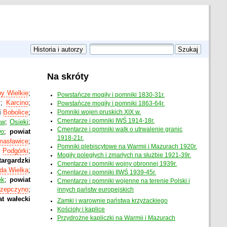
Na skróty
y Wielkie
;
Powstańcze mogiły i pomniki 1830-31r.
y
;
Karcino
;
Powstańcze mogiły i pomniki 1863-64r.
i
Bobolice
;
Pomniki wojen pruskich XIX w.
Cmentarze i pomniki IWŚ 1914-18r.
aw
;
Osieki
;
Cmentarze i pomniki walk o utrwalenie granic
wo
;
powiat
1918-21r.
masławice
;
Pomniki plebiscytowe na Warmii i Mazurach 1920r.
;
Podgórki
;
Mogiły poległych i zmarłych na służbie 1921-39r.
targardzki
Cmentarze i pomniki wojny obronnej 1939r.
da Wielka
;
Cmentarze i pomniki IIWŚ 1939-45r.
ek
;
powiat
Cmentarze i pomniki wojenne na terenie Polski i
zepczyno
;
innych państw europejskich
t wałecki
Zamki i warownie państwa krzyżackiego
Kościoły i kaplice
Przydrożne kapliczki na Warmii i Mazurach