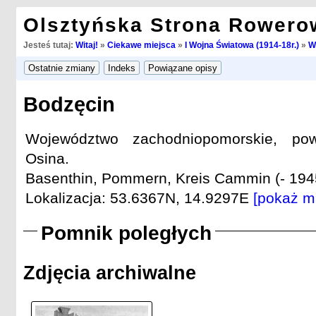
Olsztyńska Strona Rowero
Jesteś tutaj:
Witaj!
»
Ciekawe miejsca
»
I Wojna Światowa (1914-18r.)
»
W
Bodzęcin
Województwo zachodniopomorskie, pow
Osina.
Basenthin, Pommern, Kreis Cammin (- 194
Lokalizacja: 53.6367N, 14.9297E
[pokaż m
Pomnik poległych
Zdjęcia archiwalne