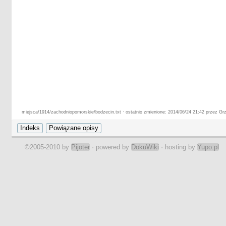
miejsca/1914/zachodniopomorskie/bodzecin.txt · ostatnio zmienione: 2014/06/24 21:42 przez Gr
©2005-2010 by
Pijoter
· powered by
DokuWiki
· hosting by
Yupo.pl