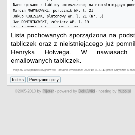
Dane spisane z tablicy umieszczonej na nieistniejącym pomn
Marcin MARYNOWSKI, porucznik WP, l. 21

Jakub KUBISIAK, plutonowy WP, l. 21 (Nr. 5)

Jan DOMINIKOWSKI, żołnierz WP, l. 19

Józef KRUPA, żołnierz WP, l. 19

Bronisław PAPKE, żołnierz WP, l. 20
Lista pochowanych sporządzona na podst
tabliczek oraz z nieistniejącego już pomn
Henryka Holwega. W nawiasach k
emaliowanych tabliczek.
miejsca/1920/pomorskie/gniew.txt · ostatnio zmienione: 2025/10/24 21:43 przez Krzysztof Menel
©2005-2010 by
Pijoter
· powered by
DokuWiki
· hosting by
Yupo.pl