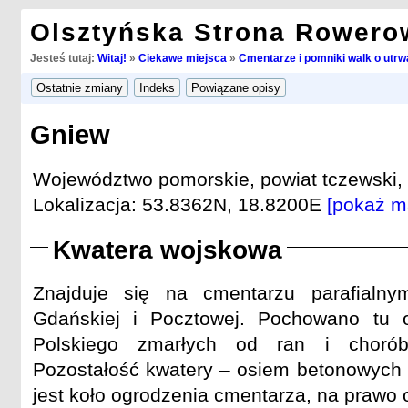
Olsztyńska Strona Rowero
Jesteś tutaj:
Witaj!
»
Ciekawe miejsca
»
Cmentarze i pomniki walk o utrwa
Gniew
Województwo pomorskie, powiat tczewski,
Lokalizacja: 53.8362N, 18.8200E
[pokaż m
Kwatera wojskowa
Znajduje się na cmentarzu parafialny
Gdańskiej i Pocztowej. Pochowano tu 
Polskiego zmarłych od ran i choró
Pozostałość kwatery – osiem betonowych
jest koło ogrodzenia cmentarza, na prawo o