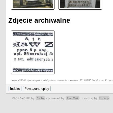
Zdjęcie archiwalne
miejsca/1926/kujawsko-pomorskie/rypin.txt · ostatnio zmienione: 2013/03/15 10:30 przez Krzysz
©2005-2010 by
Pijoter
· powered by
DokuWiki
· hosting by
Yupo.pl