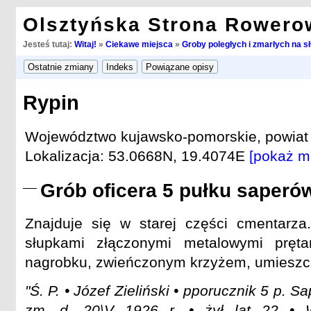
Olsztyńska Strona Rowero
Jesteś tutaj:
Witaj!
»
Ciekawe miejsca
»
Groby poległych i zmarłych na s
Rypin
Województwo kujawsko-pomorskie, powiat r
Lokalizacja: 53.0668N, 19.4074E
[pokaż m
Grób oficera 5 pułku saperó
Znajduje się w starej części cmentarz
słupkami złączonymi metalowymi pręta
nagrobku, zwieńczonym krzyżem, umieszc
"Ś. P. • Józef Zieliński • pporucznik 5 p. Sa
zm. d. 20\V 1926 r. • żył lat 22 