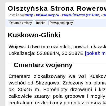
Olsztyńska Strona Rowero
Jesteś tutaj:
Witaj!
»
Ciekawe miejsca
»
I Wojna Światowa (1914-18r.)
»
W
Kuskowo-Glinki
Województwo mazowieckie, powiat mławsk
Lokalizacja: 52.8884N, 20.3187E
[pokaż m
Cmentarz wojenny
Cmentarz zlokalizowany we wsi Kuskow
wschód od Strzegowa. Założony na plani
ok. 30x45 m. Porośnięty drzewami i kr
całkowicie zatarty, pola grobowe i mogił
centralnym uszkodzony pomnik z ciosów k