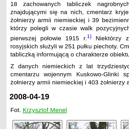
18 zachowanych tabliczek nagrobnyc
znajdującymi się na nich, cmentarz kryje
żołnierzy armii niemieckiej i 39 bezimien
którzy polegli w czasie walk pozycyjny
1)
pierwszej połowie 1915 r.
Niektórzy z
rosyjskich służyli w 251 pułku piechoty. C
tabliczką informującą o charakterze obiektu
Z danych niemieckich z lat trzydziest
cmentarzu wojennym Kuskowo-Glinki s
żołnierzy armii niemieckiej i 403 żołnierzy a
2008-04-19
Fot.
Krzysztof Menel