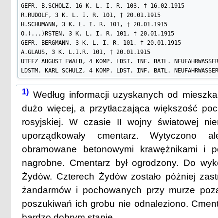
GEFR. B.SCHOLZ, 16 K. L. I. R. 103, † 16.02.1915

R.RUDOLF, 3 K. L. I. R. 101, † 20.01.1915

H.SCHUMANN, 3 K. L. I. R. 101, † 20.01.1915

O.(...)RSTEN, 3 K. L. I. R. 101, † 20.01.1915

GEFR. BERGMANN, 3 K. L. I. R. 101, † 20.01.1915

A.GLAUS, 3 K. L.I.R. 101, † 20.01.1915

UTFFZ AUGUST EWALD, 4 KOMP. LDST. INF. BATL. NEUFAHRWASSER
LDSTM. KARL SCHULZ, 4 KOMP. LDST. INF. BATL. NEUFAHRWASSE
1)
Według informacji uzyskanych od mieszk
dużo więcej, a przytłaczająca większość po
rosyjskiej. W czasie II wojny światowej n
uporządkowały cmentarz. Wytyczono al
obramowane betonowymi krawężnikami i pos
nagrobne. Cmentarz był ogrodzony. Do wyk
Żydów. Czterech Żydów zostało później zast
żandarmów i pochowanych przy murze poz
poszukiwań ich grobu nie odnaleziono. Cment
bardzo dobrym stanie.