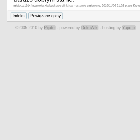
miejsca/1914/mazowieckie/kuskowo-glinki.txt · ostatnio zmienione: 2016/11/06 21:02 przez Krzy
©2005-2010 by
Pijoter
· powered by
DokuWiki
· hosting by
Yupo.pl