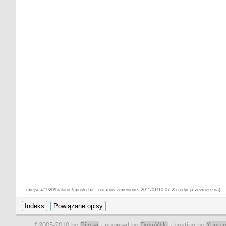
miejsca/1920/bialorus/minski.txt · ostatnio zmienione: 2011/01/10 07:25 (edycja zewnętrzna)
©2005-2010 by
Pijoter
· powered by
DokuWiki
· hosting by
Yupo.p