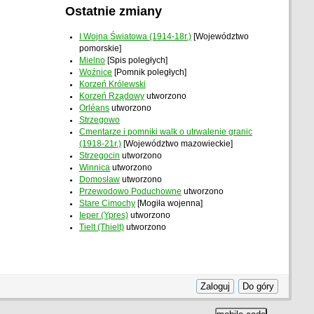
Ostatnie zmiany
I Wojna Światowa (1914-18r.)
[Województwo
pomorskie]
Mielno
[Spis poległych]
Woźnice
[Pomnik poległych]
Korzeń Królewski
Korzeń Rządowy
utworzono
Orléans
utworzono
Strzegowo
Cmentarze i pomniki walk o utrwalenie granic
(1918-21r.)
[Województwo mazowieckie]
Strzegocin
utworzono
Winnica
utworzono
Domosław
utworzono
Przewodowo Poduchowne
utworzono
Stare Cimochy
[Mogiła wojenna]
Ieper (Ypres)
utworzono
Tielt (Thielt)
utworzono