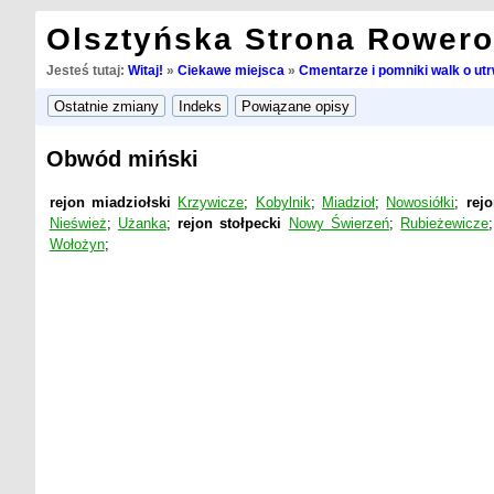
Olsztyńska Strona Rower
Jesteś tutaj:
Witaj!
»
Ciekawe miejsca
»
Cmentarze i pomniki walk o utr
Obwód miński
rejon miadziołski
Krzywicze
;
Kobylnik
;
Miadzioł
;
Nowosiółki
;
rej
Nieśwież
;
Użanka
;
rejon stołpecki
Nowy Świerzeń
;
Rubieżewicze
Wołożyn
;