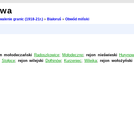
owa
walenie granic (1918-21r.)
»
Białoruś
»
Obwód miński
on mołodeczański
Radoszkowice
;
Mołodeczno
;
rejon nieświeski
Hurynow
;
Stołpce
;
rejon wilejski
Dołhinów
;
Kurzeniec
;
Wilejka
;
rejon wołożyński