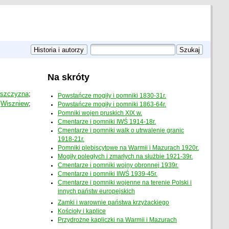
Na skróty
szczyzna
;
Powstańcze mogiły i pomniki 1830-31r.
Wiszniew
;
Powstańcze mogiły i pomniki 1863-64r.
Pomniki wojen pruskich XIX w.
Cmentarze i pomniki IWŚ 1914-18r.
Cmentarze i pomniki walk o utrwalenie granic
1918-21r.
Pomniki plebiscytowe na Warmii i Mazurach 1920r.
Mogiły poległych i zmarłych na służbie 1921-39r.
Cmentarze i pomniki wojny obronnej 1939r.
Cmentarze i pomniki IIWŚ 1939-45r.
Cmentarze i pomniki wojenne na terenie Polski i
innych państw europejskich
Zamki i warownie państwa krzyżackiego
Kościoły i kaplice
Przydrożne kapliczki na Warmii i Mazurach